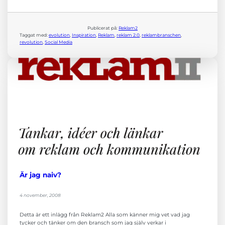
Publicerat på:
Reklam2
Taggat med:
evolution
, 
Inspiration
, 
Reklam
, 
reklam 2.0
, 
reklambranschen
, 
revolution
, 
Social Media
Är jag naiv?
4 november, 2008
Detta är ett inlägg från Reklam2 Alla som känner mig vet vad jag
tycker och tänker om den bransch som jag själv verkar i