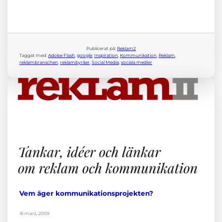
Publicerat på:
Reklam2
Taggat med:
Adobe Flash
, 
google
, 
Inspiration
, 
Kommunikation
, 
Reklam
, 
reklambranschen
, 
reklambyråer
, 
Social Media
, 
sociala medier
Vem äger kommunikationsprojekten?
16 mars, 2009