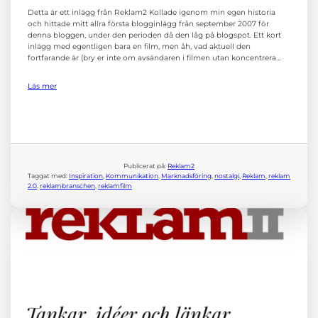
Detta är ett inlägg från Reklam2 Kollade igenom min egen historia
och hittade mitt allra första blogginlägg från september 2007 för
denna bloggen, under den perioden då den låg på blogspot. Ett kort
inlägg med egentligen bara en film, men åh, vad aktuell den
fortfarande är (bry er inte om avsändaren i filmen utan koncentrera…
Läs mer
Nödvändiga
Dessa kakor
går inte att
Publicerat på:
Reklam2
välja bort. De
Taggat med:
Inspiration
, 
Kommunikation
, 
Marknadsföring
, 
nostalgi
, 
Reklam
, 
reklam
behövs för att
2.0
, 
reklambranschen
, 
reklamfilm
hemsidan
över huvud
taget ska
fungera.
Statistik
För att vi ska
kunna
förbättra
hemsidans