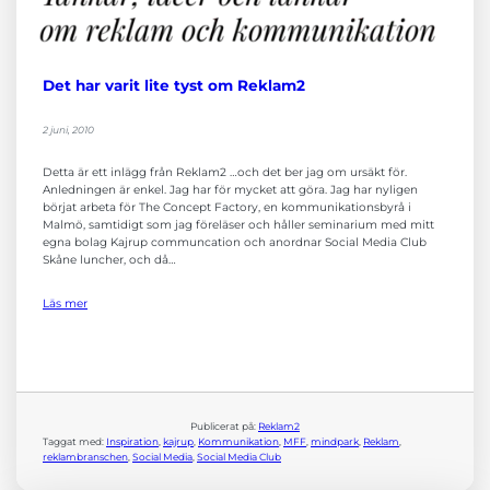
funktionalitet
och
uppbyggnad,
baserat på
Det har varit lite tyst om Reklam2
hur
hemsidan
används.
2 juni, 2010
Detta är ett inlägg från Reklam2 …och det ber jag om ursäkt för.
Upplevelse
Anledningen är enkel. Jag har för mycket att göra. Jag har nyligen
börjat arbeta för The Concept Factory, en kommunikationsbyrå i
För att vår
Malmö, samtidigt som jag föreläser och håller seminarium med mitt
hemsida ska
egna bolag Kajrup communcation och anordnar Social Media Club
prestera så
Skåne luncher, och då…
bra som
möjligt
under ditt
Läs mer
besök. Om
du nekar de
här kakorna
kommer viss
funktionalitet
att försvinna
från
Publicerat på:
Reklam2
hemsidan.
Taggat med:
Inspiration
, 
kajrup
, 
Kommunikation
, 
MFF
, 
mindpark
, 
Reklam
, 
reklambranschen
, 
Social Media
, 
Social Media Club