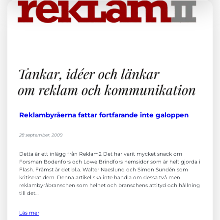
Marknadsföring
Genom att dela
med dig av dina
intressen och ditt
beteende när du
surfar ökar du
chansen att få se
personligt
anpassat innehåll
och erbjudanden.
Reklambyråerna fattar fortfarande inte galoppen
28 september, 2009
Detta är ett inlägg från Reklam2 Det har varit mycket snack om
Forsman Bodenfors och Lowe Brindfors hemsidor som är helt gjorda i
Flash. Främst är det bl.a. Walter Naeslund och Simon Sundén som
kritiserat dem. Denna artikel ska inte handla om dessa två men
reklambyråbranschen som helhet och branschens attityd och hållning
till det…
Läs mer