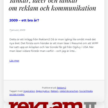
2009 – ett bra år?
7 januari, 2009
Detta är ett inlägg från Reklam2 Då är man igång lite smått med det
nya året. Det första som händer är att man läser i Resumé om att WPP
har satt upp en krisplan och Var tionde får gå från Ogilvy i USA. När
man läser vidare förstår man varför – och jag är inte…
Läs mer
Publicerat på:
Reklam2
Taggat med:
Inspiration
, 
lågkonjuktur
, 
Reklam
, 
reklambranschen
, 
Social Media
, 
sociala medier