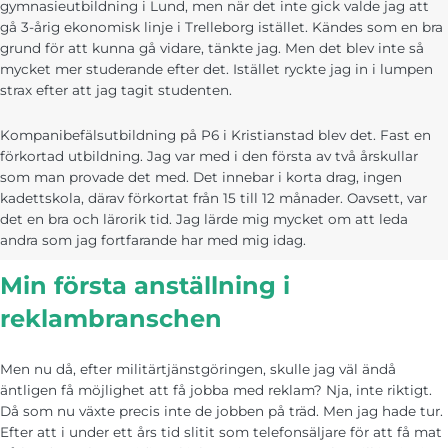
gymnasieutbildning i Lund, men när det inte gick valde jag att
funktionalitet
gå 3-årig ekonomisk linje i Trelleborg istället. Kändes som en bra
och
uppbyggnad,
grund för att kunna gå vidare, tänkte jag. Men det blev inte så
baserat på
mycket mer studerande efter det. Istället ryckte jag in i lumpen
hur
strax efter att jag tagit studenten.
hemsidan
används.
Kompanibefälsutbildning på P6 i Kristianstad blev det. Fast en
förkortad utbildning. Jag var med i den första av två årskullar
Upplevelse
som man provade det med. Det innebar i korta drag, ingen
För att vår
kadettskola, därav förkortat från 15 till 12 månader. Oavsett, var
hemsida ska
det en bra och lärorik tid. Jag lärde mig mycket om att leda
prestera så
andra som jag fortfarande har med mig idag.
bra som
möjligt
under ditt
Min första anställning i
besök. Om
du nekar de
reklambranschen
här kakorna
kommer viss
funktionalitet
att försvinna
Men nu då, efter militärtjänstgöringen, skulle jag väl ändå
från
äntligen få möjlighet att få jobba med reklam? Nja, inte riktigt.
hemsidan.
Då som nu växte precis inte de jobben på träd. Men jag hade tur.
Efter att i under ett års tid slitit som telefonsäljare för att få mat