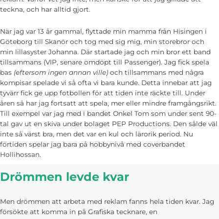
teckna, och har alltid gjort.
När jag var 13 år gammal, flyttade min mamma från Hisingen i
Göteborg till Skanör och tog med sig mig, min storebror och
min lillasyster Johanna. Där startade jag och min bror ett band
tillsammans (VIP, senare omdöpt till Passenger). Jag fick spela
bas
(eftersom ingen annan ville)
och tillsammans med några
kompisar spelade vi så ofta vi bara kunde. Detta innebar att jag
Nödvändiga
tyvärr fick ge upp fotbollen för att tiden inte räckte till. Under
Dessa kakor
åren så har jag fortsatt att spela, mer eller mindre framgångsrikt.
går inte att
Till exempel var jag med i bandet Onkel Tom som under sent 90-
välja bort. De
tal gav ut en skiva under bolaget PEP Productions. Den sålde väl
behövs för att
hemsidan
inte så värst bra, men det var en kul och lärorik period. Nu
över huvud
förtiden spelar jag bara på hobbynivå med coverbandet
taget ska
Hollihossan.
fungera.
Drömmen levde kvar
Statistik
För att vi ska
Men drömmen att arbeta med reklam fanns hela tiden kvar. Jag
kunna
förbättra
försökte att komma in på Grafiska tecknare, en
hemsidans