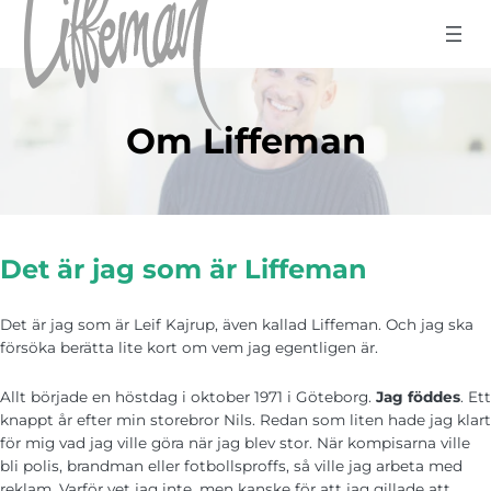
Hoppa till innehåll
Om Liffeman
Det är jag som är Liffeman
Det är jag som är Leif Kajrup, även kallad Liffeman. Och jag ska
försöka berätta lite kort om vem jag egentligen är.
Allt började en höstdag i oktober 1971 i Göteborg.
Jag föddes
. Ett
knappt år efter min storebror Nils. Redan som liten hade jag klart
för mig vad jag ville göra när jag blev stor. När kompisarna ville
bli polis, brandman eller fotbollsproffs, så ville jag arbeta med
reklam. Varför vet jag inte, men kanske för att jag gillade att