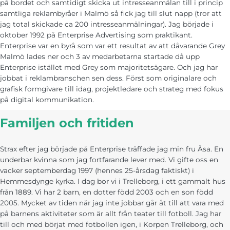
på bordet och samtidigt skicka ut intresseanmälan till i princip
Marknadsföring
samtliga reklambyråer i Malmö så fick jag till slut napp (tror att
Genom att dela
jag total skickade ca 200 intresseanmälningar). Jag började i
med dig av dina
intressen och ditt
oktober 1992 på Enterprise Advertising som praktikant.
beteende när du
Enterprise var en byrå som var ett resultat av att dåvarande Grey
surfar ökar du
Malmö lades ner och 3 av medarbetarna startade då upp
chansen att få se
personligt
Enterprise istället med Grey som majoritetsägare. Och jag har
anpassat innehåll
jobbat i reklambranschen sen dess. Först som originalare och
och erbjudanden.
grafisk formgivare till idag, projektledare och strateg med fokus
på digital kommunikation.
Familjen och fritiden
Strax efter jag började på Enterprise träffade jag min fru Åsa. En
underbar kvinna som jag fortfarande lever med. Vi gifte oss en
vacker septemberdag 1997 (hennes 25-årsdag faktiskt) i
Hemmesdynge kyrka. I dag bor vi i Trelleborg, i ett gammalt hus
från 1889. Vi har 2 barn, en dotter född 2003 och en son född
2005. Mycket av tiden när jag inte jobbar går åt till att vara med
på barnens aktiviteter som är allt från teater till fotboll. Jag har
till och med börjat med fotbollen igen, i Korpen Trelleborg, och