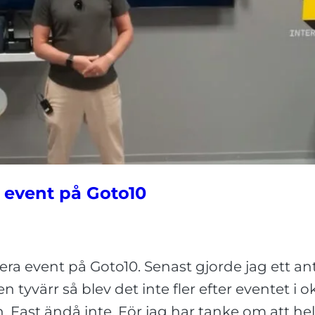
 event på Goto10
ra event på Goto10. Senast gjorde jag ett ant
tyvärr så blev det inte fler efter eventet i o
 Fast ändå inte. För jag har tanke om att hel