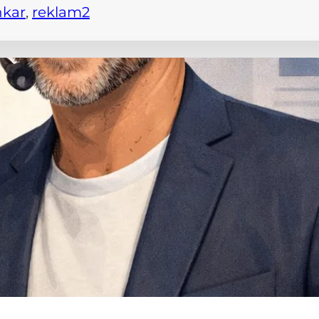
nkar
, 
reklam2