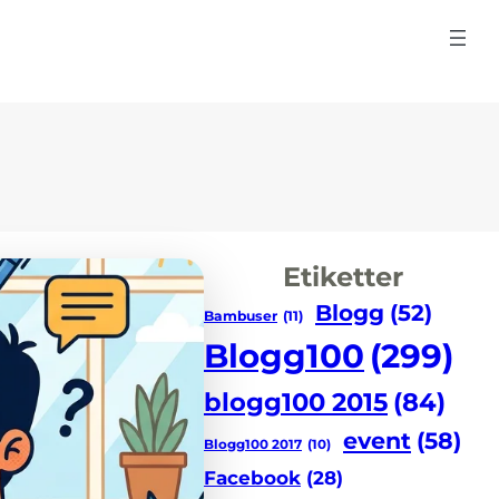
Etiketter
Blogg
(52)
Bambuser
(11)
Blogg100
(299)
blogg100 2015
(84)
event
(58)
Blogg100 2017
(10)
Facebook
(28)