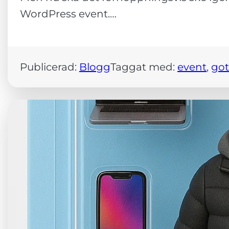
WordPress event.…
Publicerad:
Blogg
Taggat med:
event
, 
got