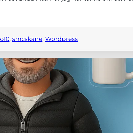
o10
, 
smcskane
, 
Wordpress