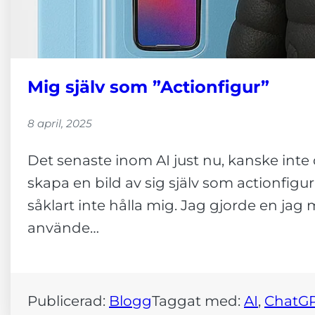
Mig själv som ”Actionfigur”
8 april, 2025
Det senaste inom AI just nu, kanske inte d
skapa en bild av sig själv som actionfigu
såklart inte hålla mig. Jag gjorde en jag 
använde…
Publicerad:
Blogg
Taggat med:
AI
, 
ChatG