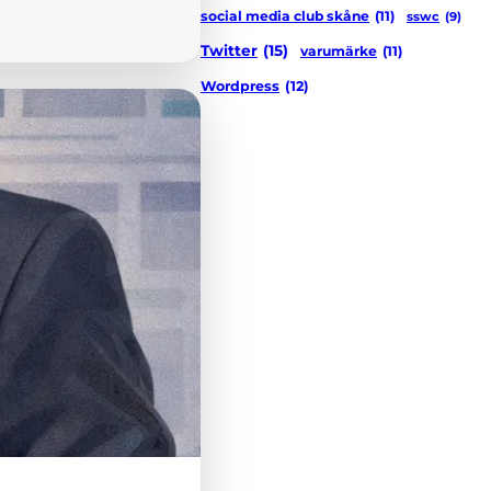
social media club skåne
(11)
sswc
(9)
Twitter
(15)
varumärke
(11)
Wordpress
(12)