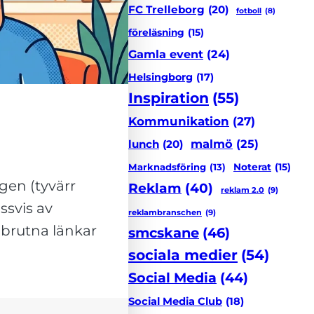
FC Trelleborg
(20)
fotboll
(8)
föreläsning
(15)
Gamla event
(24)
Helsingborg
(17)
Inspiration
(55)
Kommunikation
(27)
malmö
(25)
lunch
(20)
Marknadsföring
(13)
Noterat
(15)
gen (tyvärr
Reklam
(40)
reklam 2.0
(9)
ssvis av
reklambranschen
(9)
 brutna länkar
smcskane
(46)
sociala medier
(54)
Social Media
(44)
Social Media Club
(18)