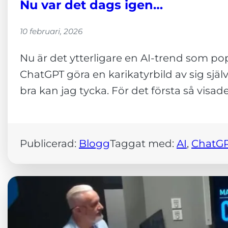
Nu var det dags igen…
hur
hemsidan
10 februari, 2026
används.
Nu är det ytterligare en AI-trend som po
Upplevelse
ChatGPT göra en karikatyrbild av sig själv 
För att vår
bra kan jag tycka. För det första så visad
hemsida ska
prestera så
bra som
möjligt
under ditt
Publicerad:
Blogg
Taggat med:
AI
, 
ChatG
besök. Om
du nekar de
här kakorna
kommer viss
funktionalitet
att försvinna