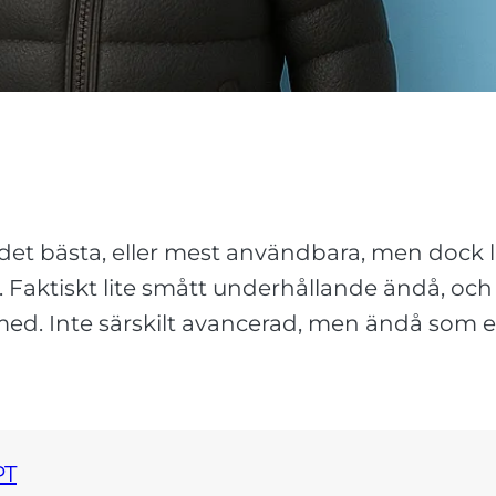
et bästa, eller mest användbara, men dock lite
r. Faktiskt lite smått underhållande ändå, oc
med. Inte särskilt avancerad, men ändå som ett
PT