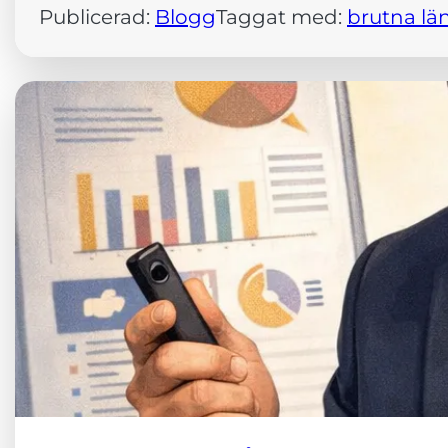
Dessa kakor
Publicerad:
Blogg
Taggat med:
brutna lä
går inte att
välja bort. De
behövs för att
hemsidan
över huvud
taget ska
fungera.
Statistik
För att vi ska
kunna
förbättra
hemsidans
funktionalitet
och
uppbyggnad,
baserat på