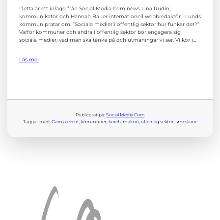
Detta är ett inlägg från Social Media Com news Lina Rudin,
kommunikatör och Hannah Bauer internationell webbredaktör i Lunds
kommun pratar om: ”Sociala medier i offentlig sektor hur funkar det?”
Varför kommuner och andra i offentlig sektor bör engagera sig i
sociala medier, vad man ska tänka på och utmaningar vi ser. Vi kör i…
Läs mer
Nödvändiga
Dessa kakor
går inte att
Publicerat på:
Social Media Com
välja bort. De
Taggat med:
Gamla event
, 
kommuner
, 
lunch
, 
malmö
, 
offentlig sektor
, 
smcskane
behövs för att
hemsidan
över huvud
taget ska
fungera.
Statistik
För att vi ska
kunna
förbättra
hemsidans