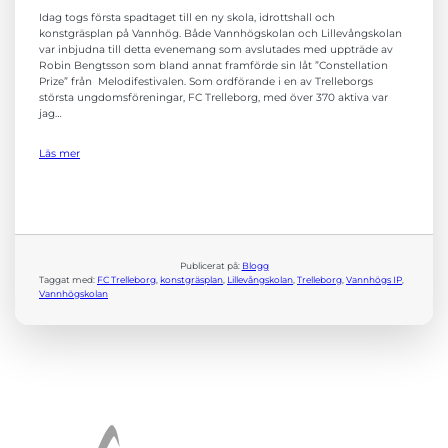
Idag togs första spadtaget till en ny skola, idrottshall och
konstgräsplan på Vannhög. Både Vannhögskolan och Lillevångskolan
var inbjudna till detta evenemang som avslutades med uppträde av
Robin Bengtsson som bland annat framförde sin låt ”Constellation
Prize” från Melodifestivalen. Som ordförande i en av Trelleborgs
största ungdomsföreningar, FC Trelleborg, med över 370 aktiva var
jag…
Läs mer
Nödvändiga
Dessa kakor
går inte att
välja bort. De
behövs för att
Publicerat på:
Blogg
hemsidan
Taggat med:
FC Trelleborg
, 
konstgräsplan
, 
Lillevångskolan
, 
Trelleborg
, 
Vannhögs IP
, 
över huvud
Vannhögskolan
taget ska
fungera.
Statistik
För att vi ska
kunna
förbättra
hemsidans