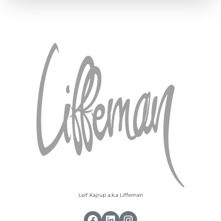
Marknadsföring
Genom att dela
med dig av dina
intressen och ditt
beteende när du
surfar ökar du
chansen att få se
personligt
anpassat innehåll
och erbjudanden.
Leif Kajrup a.k.a Liffeman
Facebook
LinkedIn
Instagram