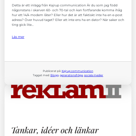
Detta är ett inlägg från Kajrup communication Är du som jag född
någonstans i skarven 60- och 70-tal och kan fortfarande komma ihåg
hur ett 14/4 modem låter? Eller hur det är att faktiskt inte ha en e-post
adress? Över huvud taget? Eller att inte ens ha en dator? När saker och
ting gick lite…
Läs mer
Nödvändiga
Dessa kakor
går inte att
Publicerat på:
Kajrup communication
välja bort. De
Taggat med:
Blogg
, 
generationsfråga
, 
sociala medier
behövs för att
hemsidan
över huvud
taget ska
fungera.
Statistik
För att vi ska
kunna
förbättra
hemsidans