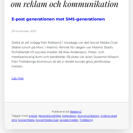
funktionalitet
och
uppbyggnad,
baserat på
E-post generationen mot SMS-generationen
hur
hemsidan
29 november, 2010
används.
Detta är ett inlägg från Reklam2 I torsdags var det Social Media Club
Skåne lunch på Minc i Malmö. Ämnet för dagen var Malmö Stad’s
Upplevelse
förhållande till sociala medier då Klas Andersson, Press- och
För att vår
mediaansvarig kom och berättade. På plats var även Susanne Nilsson
hemsida ska
från Trelleborgs Kommun så att vi direkt kunde göra jämförelse
prestera så
mellan…
bra som
möjligt
Läs mer
under ditt
besök. Om
du nekar de
här kakorna
kommer viss
funktionalitet
att försvinna
Publicerat på:
Reklam2
från
Taggat med:
e-post
, 
generationsfråga
, 
Inspiration
, 
Kommunikation
, 
malmö stad
, 
hemsidan.
sms
, 
Social Media
, 
Social Media Club
, 
sociala medier
, 
Trelleborg