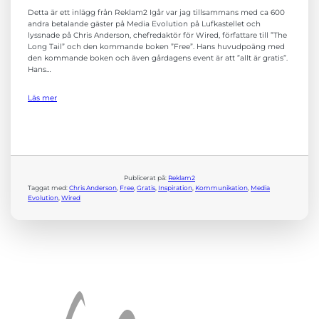
Detta är ett inlägg från Reklam2 Igår var jag tillsammans med ca 600
andra betalande gäster på Media Evolution på Lufkastellet och
lyssnade på Chris Anderson, chefredaktör för Wired, författare till ”The
Long Tail” och den kommande boken ”Free”. Hans huvudpoäng med
den kommande boken och även gårdagens event är att ”allt är gratis”.
Hans…
Läs mer
Nödvändiga
Dessa kakor
går inte att
välja bort. De
Publicerat på:
Reklam2
behövs för att
Taggat med:
Chris Anderson
, 
Free
, 
Gratis
, 
Inspiration
, 
Kommunikation
, 
Media
hemsidan
Evolution
, 
Wired
över huvud
taget ska
fungera.
Statistik
För att vi ska
kunna
förbättra
hemsidans