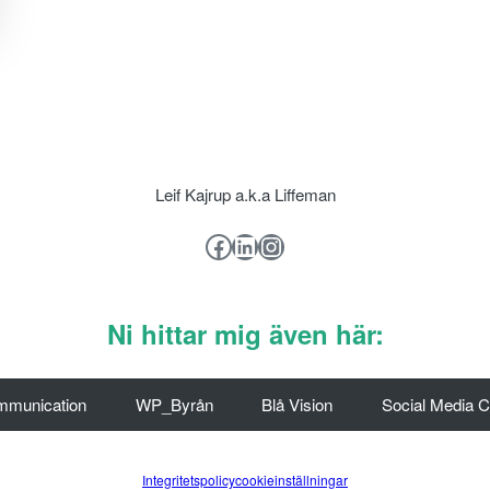
Leif Kajrup a.k.a Liffeman
Facebook
LinkedIn
Instagram
Ni hittar mig även här:
mmunication
WP_Byrån
Blå Vision
Social Media 
Integritetspolicy
cookieinställningar