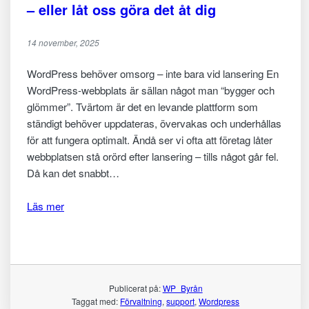
– eller låt oss göra det åt dig
14 november, 2025
WordPress behöver omsorg – inte bara vid lansering En
WordPress-webbplats är sällan något man “bygger och
glömmer”. Tvärtom är det en levande plattform som
ständigt behöver uppdateras, övervakas och underhållas
för att fungera optimalt. Ändå ser vi ofta att företag låter
webbplatsen stå orörd efter lansering – tills något går fel.
Då kan det snabbt…
Läs mer
Publicerat på:
WP_Byrån
Nödvändiga
Taggat med:
Förvaltning
, 
support
, 
Wordpress