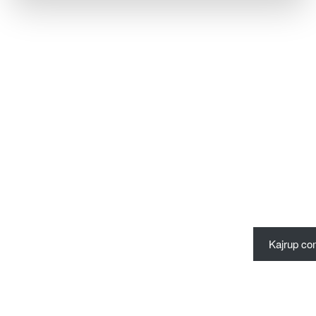
Dessa
kakor går
inte att
välja bort.
De behövs
för att
hemsidan
över huvud
taget ska
fungera.
Kajrup co
Statistik
För att vi ska
kunna
förbättra