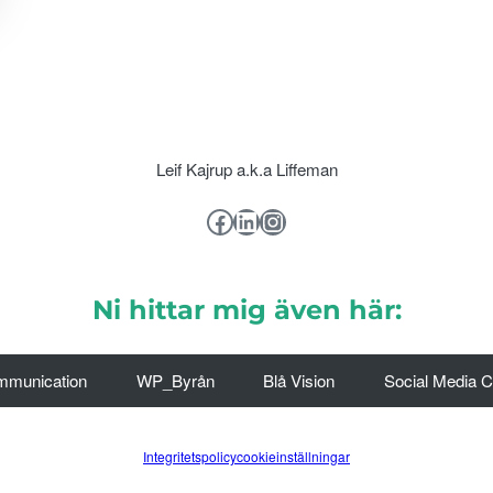
Leif Kajrup a.k.a Liffeman
Facebook
LinkedIn
Instagram
Ni hittar mig även här:
mmunication
WP_Byrån
Blå Vision
Social Media 
Integritetspolicy
cookieinställningar