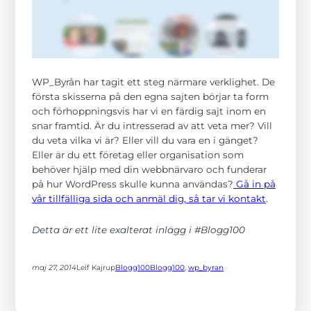
WP_Byrån har tagit ett steg närmare verklighet. De
första skisserna på den egna sajten börjar ta form
och förhoppningsvis har vi en färdig sajt inom en
snar framtid. Är du intresserad av att veta mer? Vill
Nödvändiga
du veta vilka vi är? Eller vill du vara en i gänget?
Dessa kakor
går inte att
Eller är du ett företag eller organisation som
välja bort. De
behöver hjälp med din webbnärvaro och funderar
behövs för att
på hur WordPress skulle kunna användas?
Gå in på
hemsidan
vår tillfälliga sida och anmäl dig, så tar vi kontakt
.
över huvud
taget ska
fungera.
Detta är ett lite exalterat inlägg i #Blogg100
Statistik
maj 27, 2014
Leif Kajrup
Blogg100
Blogg100
, 
wp_byran
För att vi ska
kunna
förbättra
hemsidans