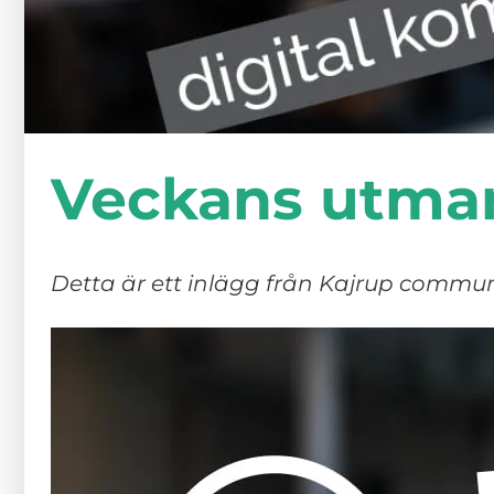
Veckans utman
Detta är ett inlägg från Kajrup commu
Nödvändiga