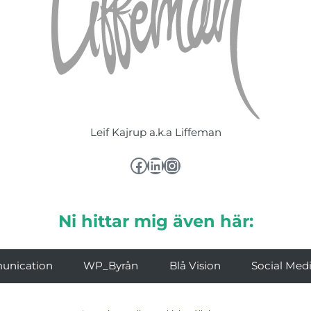
Leif Kajrup a.k.a Liffeman
Facebook
LinkedIn
Instagram
Ni hittar mig även här:
unication
WP_Byrån
Blå Vision
Social Med