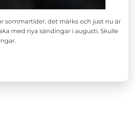
 är sommartider, det märks och just nu är
baka med nya sändingar i augusti. Skulle
ingar.