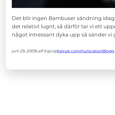
hur
hemsidan
används.
Det blir ingen Bambuser sändning idag. V
det relativt lugnt, så därför tar vi ett
Upplevelse
något intressant dyka upp så sänder vi 
För att vår
hemsida ska
juni 29, 2009
Leif Kajrup
Kajrup communication
Blogg
,
prestera så
bra som
möjligt
under ditt
besök. Om
du nekar de
här kakorna
kommer viss
funktionalitet
att försvinna