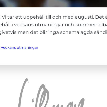
i tar ett uppehåll till och med augusti. Det
 uppehåll i veckans utmaningar och kommer till
givetvis men det blir inga schemalagda sänd
 
Veckans utmaningar