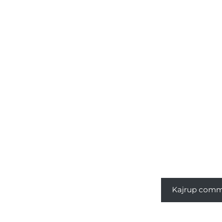
från
hemsidan.
Marknadsföring
Genom att dela
med dig av dina
intressen och ditt
beteende när du
surfar ökar du
chansen att få se
personligt
anpassat innehåll
och erbjudanden.
Kajrup comm