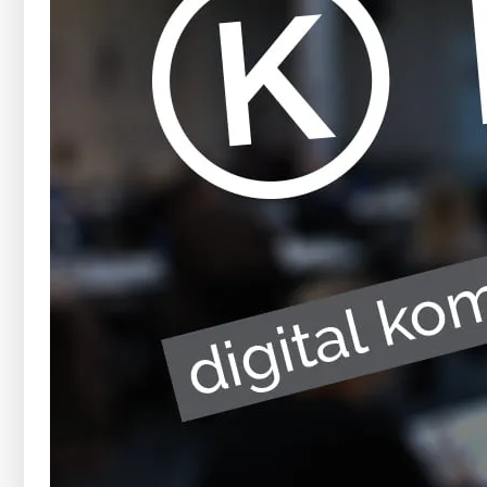
Dessa kakor
går inte att
välja bort. De
behövs för att
hemsidan
över huvud
taget ska
fungera.
Statistik
För att vi ska
kunna
förbättra
hemsidans
funktionalitet
och
uppbyggnad,
baserat på