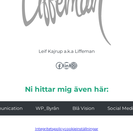
Leif Kajrup a.k.a Liffeman
Facebook
LinkedIn
Instagram
Ni hittar mig även här:
unication
WP_Byrån
Blå Vision
Social Med
Integritetspolicy
cookieinställningar