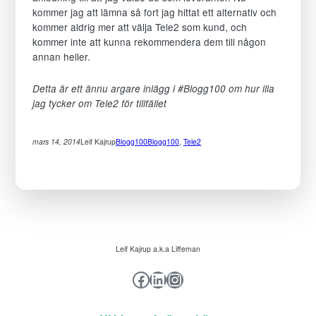
kommer jag att lämna så fort jag hittat ett alternativ och
kommer aldrig mer att välja Tele2 som kund, och
kommer inte att kunna rekommendera dem till någon
annan heller.
Detta är ett ännu argare inlägg i #Blogg100 om hur illa
jag tycker om Tele2 för tillfället
Nödvändiga
mars 14, 2014
Leif Kajrup
Blogg100
Blogg100
, 
Tele2
Dessa kakor
går inte att
välja bort. De
behövs för att
hemsidan
över huvud
taget ska
fungera.
Leif Kajrup a.k.a Liffeman
Facebook
LinkedIn
Instagram
Statistik
För att vi ska