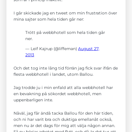
I går skickade jag en tweet om min frustration över
mina sajter som hela tiden går ner:
Trött på webbhotell som hela tiden går
ner.
— Leif Kajrup (@liffeman)
August 27,
2013
Nödvändiga
Dessa kakor
går inte att
Och det tog inte lång tid förrän jag fick svar ifrån de
välja bort. De
flesta webbhotell i landet, utom Ballou.
behövs för att
hemsidan
över huvud
Jag trodde ju i min enfald att alla webbhotell har
taget ska
fungera.
en bevakning på sökordet webbhotell, men
uppenbarligen inte.
Statistik
Nåväl, jag får ändå tacka Ballou för den här tiden,
För att vi ska
och ni har varit bra och duktiga emellanåt också,
kunna
men nu är det dags för mig att välja någon annan.
förbättra
hemsidans
Så nu börjar arbetet med flytt, och då är det tur att