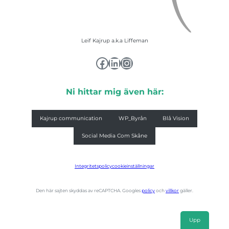
Marknadsföring
Genom att dela
med dig av dina
intressen och ditt
beteende när du
Leif Kajrup a.k.a Liffeman
surfar ökar du
chansen att få se
Facebook
LinkedIn
Instagram
personligt
anpassat innehåll
och erbjudanden.
Ni hittar mig även här:
Kajrup communication
WP_Byrån
Blå Vision
Social Media Com Skåne
Integritetspolicy
cookieinställningar
Den här sajten skyddas av reCAPTCHA. Googles
policy
och
villkor
gäller.
Upp