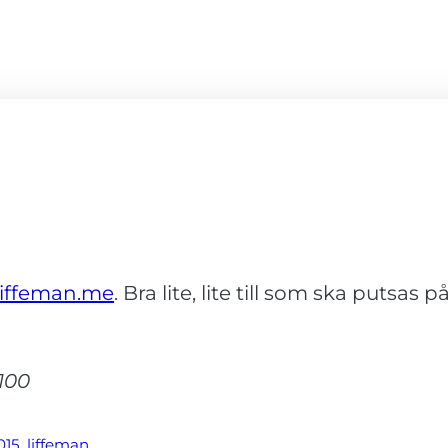
liffeman.me
. Bra lite, lite till som ska putsa
100
015
, 
liffeman