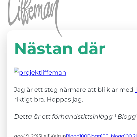
Hoppa till innehåll
Nästan där
Jag är ett steg närmare att bli klar med
riktigt bra. Hoppas jag.
Detta är ett förhandstittsinlägg i Blogg
april 8, 2015
Leif Kajrup
Blogg100
Blogg100
, 
blogg100 2