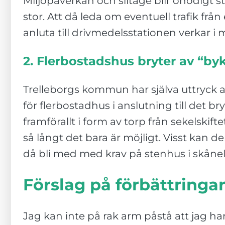
Miljöpåverkan och slitage blir onödigt st
stor. Att då leda om eventuell trafik fr
anluta till drivmedelsstationen verkar i 
2. Flerbostadshus bryter av “by
Trelleborgs kommun har själva uttryck a
för flerbostadhus i anslutning till det b
framförallt i form av torp från sekelskif
så långt det bara är möjligt. Visst kan 
då bli med med krav på stenhus i skånelän
Förslag på förbättringa
Jag kan inte på rak arm påstå att jag 