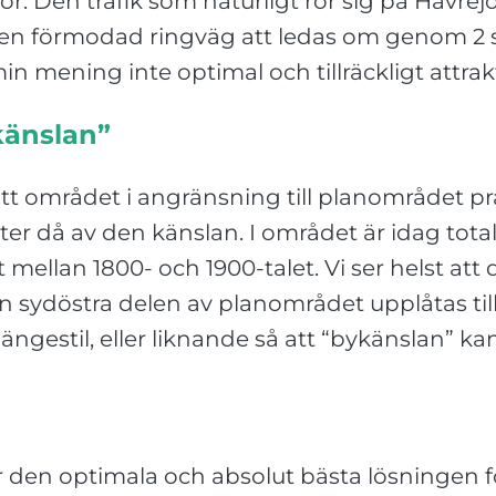
or. Den trafik som naturligt rör sig på Havrejo
ån en förmodad ringväg att ledas om genom 2 s
min mening inte optimal och tillräckligt attra
känslan”
tt området i angränsning till planområdet prä
ryter då av den känslan. I området är idag tota
tet mellan 1800- och 1900-talet. Vi ser helst a
den sydöstra delen av planområdet upplåtas ti
gestil, eller liknande så att “bykänslan” kan 
r
har den optimala och absolut bästa lösningen