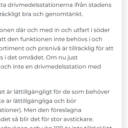
ytta drivmedelsstationerna ifrån stadens
lräckligt bra och genomtänkt.
onen där och med in och utfart i söder
att den funktionen inte behövs i och
iment och prisnivå är tillräcklig för att
vs i det området. Om nu just
k, och inte en drivmedelsstation med
t är lättillgängligt för de som behöver
e är lättillgängliga och bör
tationer). Men den föreslagna
t så blir det för stor avstickare.