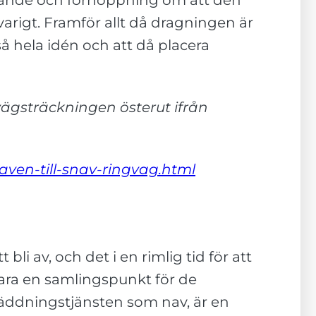
tagande och förhoppning om att den
arigt. Framför allt då dragningen är
tså hela idén och att då placera
a vägsträckningen österut ifrån
-aven-till-snav-ringvag.html
i av, och det i en rimlig tid för att
ara en samlingspunkt för de
äddningstjänsten som nav, är en