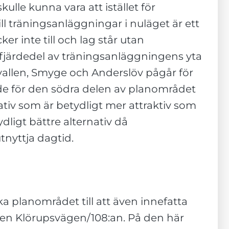
skulle kunna vara att istället för
ll träningsanläggningar i nuläget är ett
r inte till och lag står utan
n fjärdedel av träningsanläggningens yta
allen, Smyge och Anderslöv pågår för
åde för den södra delen av planområdet
nativ som är betydligt mer attraktiv som
ligt bättre alternativ då
tnyttja dagtid.
ka planområdet till att även innefatta
gen Klörupsvägen/108:an. På den här