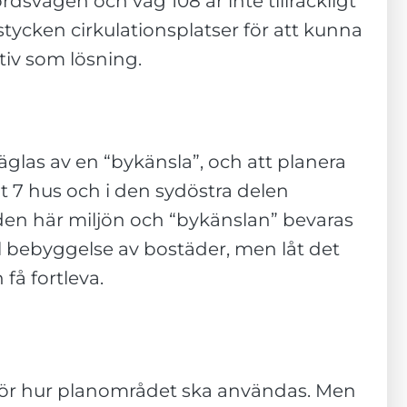
rdsvägen och väg 108 är inte tillräckligt
tycken cirkulationsplatser för att kunna
ktiv som lösning.
glas av en “bykänsla”, och att planera
lt 7 hus och i den sydöstra delen
tt den här miljön och “bykänslan” bevaras
ll bebyggelse av bostäder, men låt det
få fortleva.
 för hur planområdet ska användas. Men