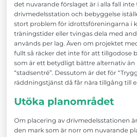
det nuvarande förslaget är i alla fall inte
drivmedelsstation och bebyggelse iställe
stort problem för idrottsföreningarna i 
träningstider eller tvingas dela med an
används per lag. Även om projektet me
fullt så räcker det inte för att tillgo
som är ett betydligt bättre alternativ än
“stadsentré”. Dessutom är det för “Tryg
räddningstjänst då får nära tillgång til
Utöka planområdet
Om placering av drivmedelsstationen ändå
den mark som är norr om nuvarande plan