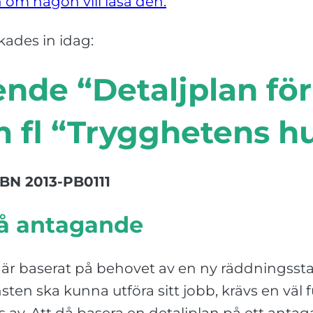
 om någon vill läsa den.
ades in idag:
nde “Detaljplan för
 fl “Trygghetens hu
BN 2013-PB0111
på antagande
är baserat på behovet av en ny räddningssta
nsten ska kunna utföra sitt jobb, krävs en v