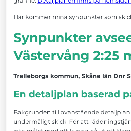
granne.
Detaljplanen finns på hemsidan
Dessa kakor
går inte att
välja bort. De
Här kommer mina synpunkter som skick
behövs för att
hemsidan
Synpunkter avsee
över huvud
taget ska
Västervång 2:25 m
fungera.
Statistik
Trelleborgs kommun, Skåne län Dnr S
För att vi ska
kunna
En detaljplan baserad 
förbättra
hemsidans
funktionalitet
Bakgrunden till ovanstående detaljplan 
och
uppbyggnad,
undermåligt skick. För att räddningstjä
baserat på