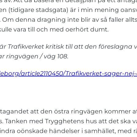
as av. Att då basera en detaljplan på ett an
n (tidigare stadsgata) är i min mening oansv
. Om denna dragning inte blir av så faller all
ulle vara till och med oerhört dumt.
 är Trafikverket kritisk till att den föreslagn
ar ringvägen / väg 108.
leborg/article2110450/Trafikverket-sager-nej
tagandet att den östra ringvägen kommer att bl
. Tanken med Trygghetens hus att det ska v
indra oönskade händelser i samhället, med r