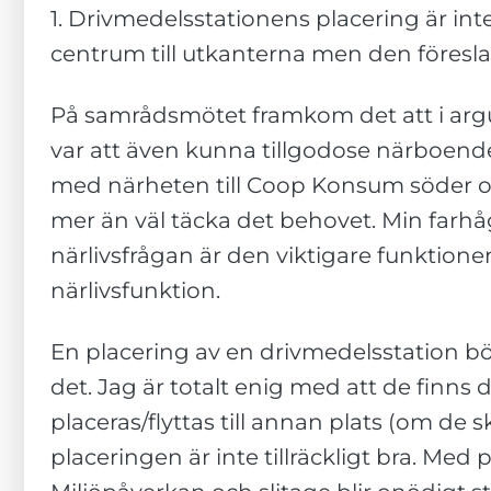
1. Drivmedelsstationens placering är int
centrum till utkanterna men den föresla
På samrådsmötet framkom det att i argu
var att även kunna tillgodose närboende
med närheten till Coop Konsum söder om H
mer än väl täcka det behovet. Min farhåg
närlivsfrågan är den viktigare funktione
närlivsfunktion.
En placering av en drivmedelsstation bör
det. Jag är totalt enig med att de finns 
placeras/flyttas till annan plats (om d
placeringen är inte tillräckligt bra. Med