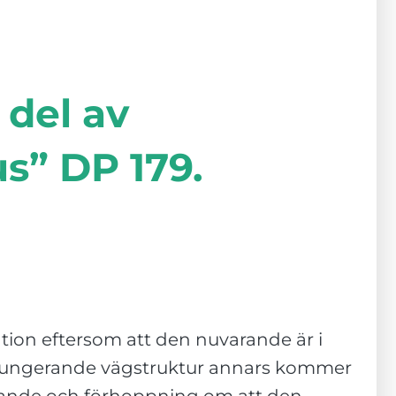
 del av
s” DP 179.
tion eftersom att den nuvarande är i
äl fungerande vägstruktur annars kommer