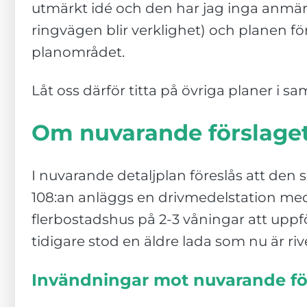
från
utmärkt idé och den har jag inga anmärk
hemsidan.
ringvägen blir verklighet) och planen 
planområdet.
Marknadsföring
Genom att dela
Låt oss därför titta på övriga planer 
med dig av dina
intressen och ditt
Om nuvarande förslaget
beteende när du
surfar ökar du
chansen att få se
I nuvarande detaljplan föreslås att den 
personligt
108:an anläggs en drivmedelstation med i
anpassat innehåll
och erbjudanden.
flerbostadshus på 2-3 våningar att uppf
tidigare stod en äldre lada som nu är riv
Invändningar mot nuvarande fö