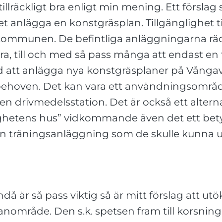
 tillräckligt bra enligt min mening. Ett förslag 
t anlägga en konstgräsplan. Tillgänglighet ti
kommunen. De befintliga anläggningarna räcke
dra, till och med så pass många att endast e
d att anlägga nya konstgräsplaner på Vångav
dose behoven. Det kan vara ett användningsomr
 en drivmedelsstation. Det är också ett alter
ghetens hus” vidkommande även det ett betyd
l en träningsanläggning som de skulle kunna u
 är så pass viktig så är mitt förslag att utö
område. Den s.k. spetsen fram till korsnin