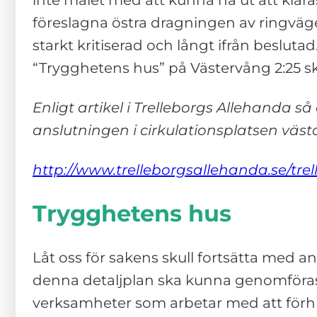
inte målet med att kunna nå ut att klar
hur
föreslagna östra dragningen av ringväge
hemsidan
används.
starkt kritiserad och långt ifrån beslutad
“Trygghetens hus” på Västervång 2:25 sk
Upplevelse
Enligt artikel i Trelleborgs Allehanda så
För att vår
anslutningen i cirkulationsplatsen väst
hemsida ska
prestera så
bra som
http://www.trelleborgsallehanda.se/trel
möjligt
under ditt
Trygghetens hus
besök. Om
du nekar de
här kakorna
Låt oss för sakens skull fortsätta med an
kommer viss
denna detaljplan ska kunna genomföras
funktionalitet
att försvinna
verksamheter som arbetar med att förh