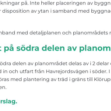
ningar på. Inte heller placeringen av byggn
för disposition av ytan i samband med byggn
i samband med detaljplanen och planområdets
 på södra delen av planom
södra delen av planområdet delas av i 2 delar
n och utfart från Havrejordsvägen i söder. I 
öras med plantering av träd i gräns till Klör
en.
rslag.