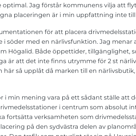
e optimal. Jag förstår kommunens vilja att fl
gna placeringen är i min uppfattning inte til
mentationen för att placera drivmedelsstati
 i söder med en närlivsfunktion. Jag menar 
ögalid. Både öppettider, tillgänglighet, sort
a är att det inte finns utrymme för 2 st närli
n här så upplåt då marken till en närlivsbuti
 i min mening vara på ett sådant ställe att de
drivmedelsstationer i centrum som absolut int
e ska fortsätta verksamheten som drivmedelss
 placering på den sydvästra delen av planområde