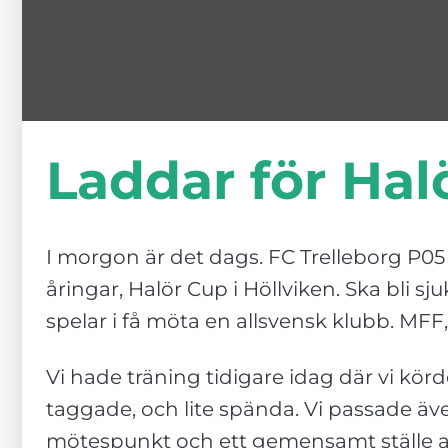
Laddar för Hal
I morgon är det dags. FC Trelleborg P05 å
åringar, Halör Cup i Höllviken. Ska bli sjuk
spelar i få möta en allsvensk klubb. MF
Vi hade träning tidigare idag där vi kör
taggade, och lite spända. Vi passade även 
Nödvändiga
mötespunkt och ett gemensamt ställe att