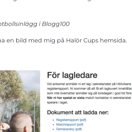
otbollsinlägg i Blogg100
tt ha en bild med mig på Halör Cups hemsida.