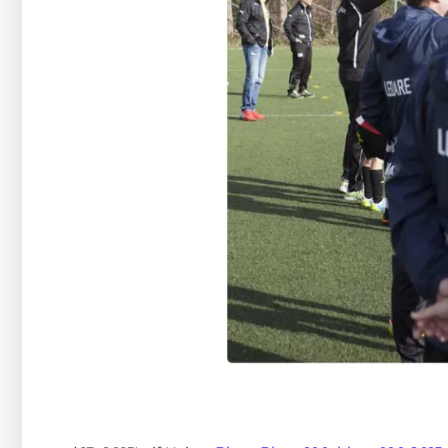
hur
hemsidan
används.
Upplevelse
För att vår
hemsida ska
prestera så
bra som
möjligt
under ditt
besök. Om
du nekar de
här kakorna
kommer viss
funktionalitet
att försvinna