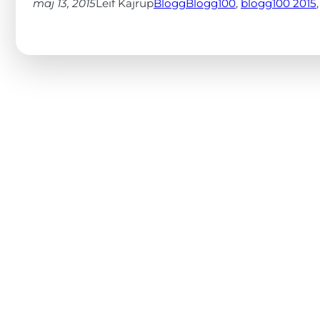
från
maj 13, 2015
Leif Kajrup
Blogg
Blogg100
, 
blogg100 2015
,
hemsidan.
Marknadsföring
Genom att dela
med dig av dina
intressen och ditt
beteende när du
surfar ökar du
chansen att få se
personligt
anpassat innehåll
och erbjudanden.