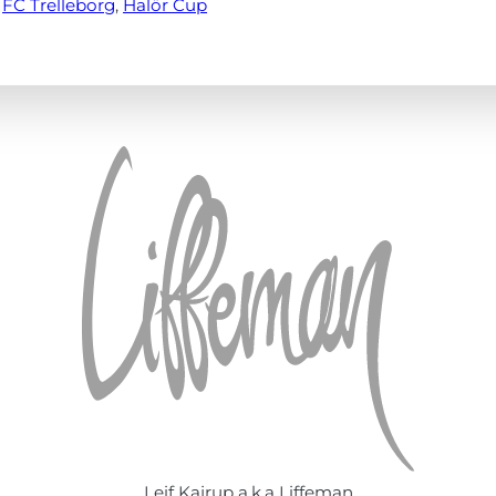
 
FC Trelleborg
, 
Halör Cup
Leif Kajrup a.k.a Liffeman