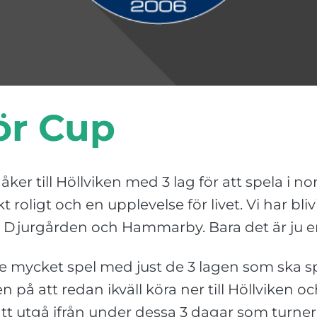
ör Cup
ker till Höllviken med 3 lag för att spela i no
t roligt och en upplevelse för livet. Vi har blivi
F, Djurgården och Hammarby. Bara det är ju e
de mycket spel med just de 3 lagen som ska spe
på att redan ikväll köra ner till Höllviken och
 utgå ifrån under dessa 3 dagar som turnerin