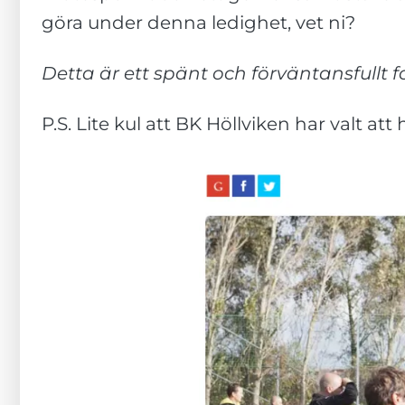
Dessa kakor
göra under denna ledighet, vet ni?
går inte att
välja bort. De
behövs för att
Detta är ett spänt och förväntansfullt f
hemsidan
över huvud
P.S. Lite kul att BK Höllviken har valt a
taget ska
fungera.
Statistik
För att vi ska
kunna
förbättra
hemsidans
funktionalitet
och
uppbyggnad,
baserat på