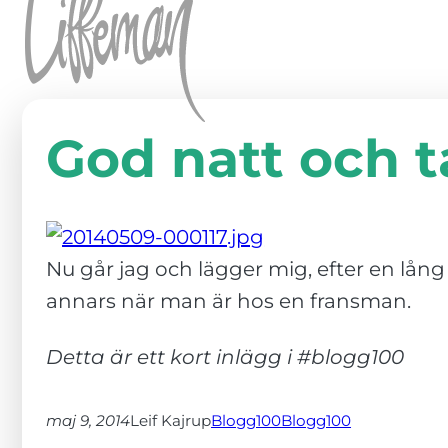
Hoppa till innehåll
God natt och t
Nu går jag och lägger mig, efter en lång 
annars när man är hos en fransman.
Detta är ett kort inlägg i #blogg100
maj 9, 2014
Leif Kajrup
Blogg100
Blogg100