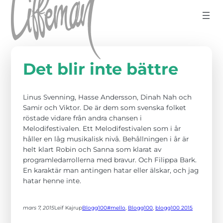
Hoppa till innehåll
Det blir inte bättre
Linus Svenning, Hasse Andersson, Dinah Nah och
Samir och Viktor. De är dem som svenska folket
röstade vidare från andra chansen i
Melodifestivalen. Ett Melodifestivalen som i år
håller en låg musikalisk nivå. Behållningen i år är
helt klart Robin och Sanna som klarat av
programledarrollerna med bravur. Och Filippa Bark.
En karaktär man antingen hatar eller älskar, och jag
hatar henne inte.
mars 7, 2015
Leif Kajrup
Blogg100
#mello
, 
Blogg100
, 
blogg100 2015