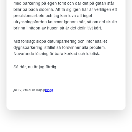
med parkering på egen tomt och där det på gatan står
funktionalitet
bilar på båda sidorna. Att ta sig igen här är verkligen ett
att
precisionsarbete och jag kan lova att inget
försvinna
utryckningsfordon kommer igenom här, så om det skulle
från
brinna i någon av husen så är det definitivt kört.
hemsidan.
Marknadsföring
Genom
Mitt förslag: slopa datumparkering och inför istället
att
dygnsparkering istället så försvinner alla problem.
dela
Nuvarande lösning är bara korkad och idiotisk.
med
dig
Så där, nu är jag färdig.
av
dina
intressen
och
juli 17, 2015
Leif Kajrup
Blogg
ditt
beteende
när
du
surfar
ökar