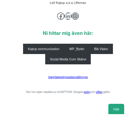
du
Leif Kajrup a.k.a Liffeman
chansen
Facebook
LinkedIn
Instagram
att
få
se
Ni hittar mig även här:
personligt
anpassat
innehåll
Kajrup communication
WP_Byrån
Blå Vision
och
erbjudanden.
Social Media Com Skåne
Integritetspolicy
cookieinställningar
Den här sajten skyddas av reCAPTCHA. Googles
policy
och
villkor
gäller.
Upp