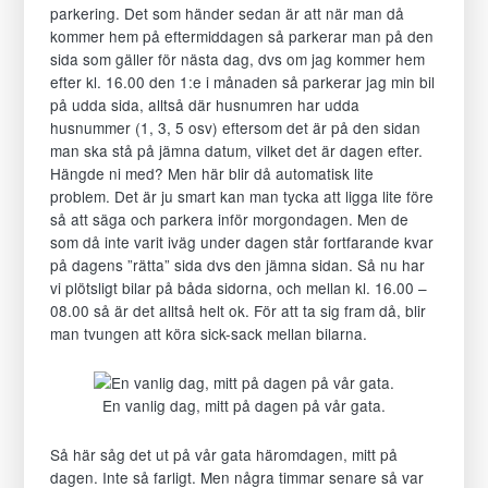
över
parkering. Det som händer sedan är att när man då
huvud
kommer hem på eftermiddagen så parkerar man på den
taget
sida som gäller för nästa dag, dvs om jag kommer hem
ska
efter kl. 16.00 den 1:e i månaden så parkerar jag min bil
fungera.
på udda sida, alltså där husnumren har udda
Statistik
husnummer (1, 3, 5 osv) eftersom det är på den sidan
För
man ska stå på jämna datum, vilket det är dagen efter.
att
Hängde ni med? Men här blir då automatisk lite
vi
problem. Det är ju smart kan man tycka att ligga lite före
ska
så att säga och parkera inför morgondagen. Men de
kunna
som då inte varit iväg under dagen står fortfarande kvar
förbättra
på dagens ”rätta” sida dvs den jämna sidan. Så nu har
hemsidans
vi plötsligt bilar på båda sidorna, och mellan kl. 16.00 –
funktionalitet
08.00 så är det alltså helt ok. För att ta sig fram då, blir
och
man tvungen att köra sick-sack mellan bilarna.
uppbyggnad,
baserat
på
En vanlig dag, mitt på dagen på vår gata.
hur
hemsidan
Så här såg det ut på vår gata häromdagen, mitt på
används.
dagen. Inte så farligt. Men några timmar senare så var
Upplevelse