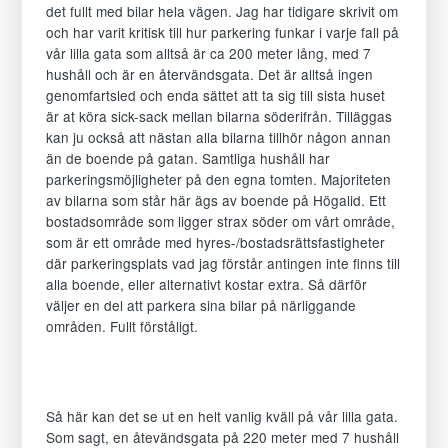
det fullt med bilar hela vägen. Jag har tidigare skrivit om
För
och har varit kritisk till hur parkering funkar i varje fall på
att
vår lilla gata som alltså är ca 200 meter lång, med 7
vår
hushåll och är en återvändsgata. Det är alltså ingen
hemsida
genomfartsled och enda sättet att ta sig till sista huset
ska
är at köra sick-sack mellan bilarna söderifrån. Tilläggas
prestera
kan ju också att nästan alla bilarna tillhör någon annan
så
än de boende på gatan. Samtliga hushåll har
bra
parkeringsmöjligheter på den egna tomten. Majoriteten
som
av bilarna som står här ägs av boende på Högalid. Ett
möjligt
bostadsområde som ligger strax söder om vårt område,
under
som är ett område med hyres-/bostadsrättsfastigheter
ditt
där parkeringsplats vad jag förstår antingen inte finns till
besök.
alla boende, eller alternativt kostar extra. Så därför
Om
väljer en del att parkera sina bilar på närliggande
du
områden. Fullt förståligt.
nekar
de
här
kakorna
Så här kan det se ut en helt vanlig kväll på vår lilla gata.
kommer
Som sagt, en åtevändsgata på 220 meter med 7 hushåll
viss