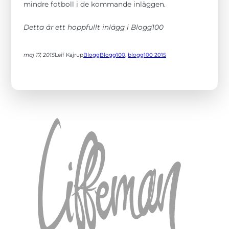
mindre fotboll i de kommande inläggen.
Detta är ett hoppfullt inlägg i Blogg100
maj 17, 2015
Leif Kajrup
Blogg
Blogg100
, 
blogg100 2015
Nödvändiga
Dessa kakor
går inte att
välja bort. De
behövs för att
hemsidan
över huvud
taget ska
fungera.
Statistik
För att vi ska
kunna
förbättra
hemsidans