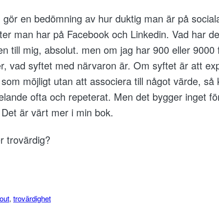
an gör en bedömning av hur duktig man är på social
ter man har på Facebook och Linkedin. Vad har de
en till mig, absolut. men om jag har 900 eller 9000
r, vad syftet med närvaron är. Om syftet är att e
som möjligt utan att associera till något värde, så
delande ofta och repeterat. Men det bygger inget f
Det är värt mer i min bok.
er trovärdig?
lout
, 
trovärdighet