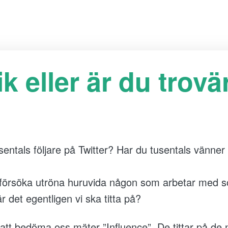
ik eller är du trov
sentals följare på Twitter? Har du tusentals vänn
 försöka utröna huruvida någon som arbetar med soci
r det egentligen vi ska titta på?
 att bedöma oss mäter ”Influence”. De tittar på d