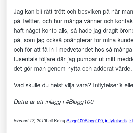
Dessa kakor
Jag kan bli rätt trött och besviken på när m
går inte att
på Twitter, och hur många vänner och kontak
välja bort.
haft något konto alls, så hade jag dragit öron
De behövs
för att
på, som jag också poängterar för mina kunde
hemsidan
och för att få in i medvetandet hos så många 
över huvud
tusentals följare där jag pumpar ut mitt med
taget ska
det gör man genom nytta och adderat värde. 
fungera.
Vad skulle du helst vilja vara? Inflytelserik ell
Statistik
Detta är ett inlägg i #Blogg100
För att vi ska
kunna
februari 17, 2013
Leif Kajrup
Blogg100
Blogg100
, 
inflytelserik
, 
k
förbättra
hemsidans