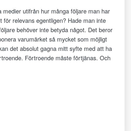
a medier utifrån hur många följare man har
t för relevans egentligen? Hade man inte
 följare behöver inte betyda något. Det beror
xponera varumärket så mycket som möjligt
 kan det absolut gagna mitt syfte med att ha
örtroende. Förtroende måste förtjänas. Och