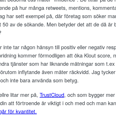
eroende på hur många retweets, mentions, komment
ag har sett exempel på, där företag som söker ma
t 50 av de sökande. Men betyder det att de då är b
?
 inte tar någon hänsyn till positiv eller negativ re
spridning kommer förmodligen att öka Klout score,
 andra tjänster som har liknande mätningar som t.e
förutom inflytande även mäter räckvidd. Jag tycker
ut och inte bara använda som betyg.
llre litar mer på,
TrustCloud
, och som bygger mer
n att förtroende är viktigt i och med och man kan 
går för kvantitet.