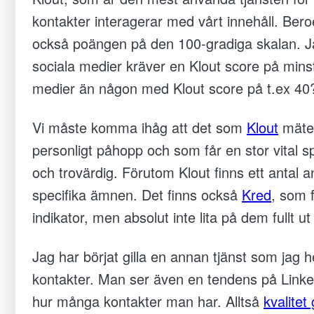
kontakter interagerar med vårt innehåll. B
också poängen på den 100-gradiga skalan. J
sociala medier kräver en Klout score på mins
medier än någon med Klout score på t.ex 40
Vi måste komma ihåg att det som
Klout
mäter
personligt påhopp och som får en stor vital 
och trovärdig. Förutom Klout finns ett antal
specifika ämnen. Det finns också
Kred
, som 
indikator, men absolut inte lita på dem fullt 
Jag har börjat gilla en annan tjänst som jag he
kontakter. Man ser även en tendens på Linkedi
hur många kontakter man har. Alltså
kvalitet 
Nödvändiga