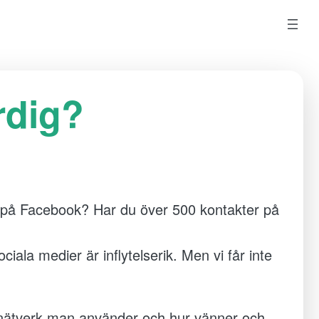
ärdig?
er på Facebook? Har du över 500 kontakter på
ala medier är inflytelserik. Men vi får inte
e nätverk man använder och hur vänner och