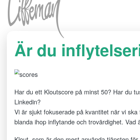
Hoppa till innehåll
Är du inflytelser
Har du ett Kloutscore på minst 50? Har du tu
Linkedin?
Vi är sjukt fokuserade på kvantitet när vi ska
blanda ihop inflytande och trovärdighet. Vad ä
Klout, som är den mest använda tjänsten för